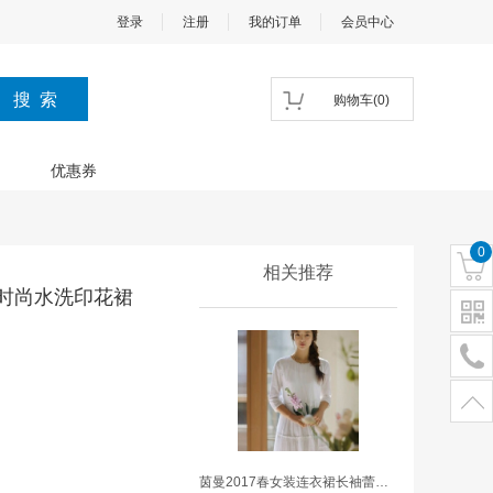
登录
注册
我的订单
会员中心
购物车
(
0
)
优惠券
0
相关推荐
松时尚水洗印花裙
茵曼2017春女装连衣裙长袖蕾丝绣花套装宽松时尚水洗印花裙子长款 米白色 M