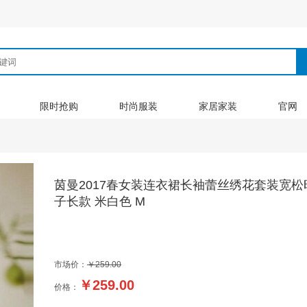
限时抢购
时尚服装
家居家装
官网
茵曼2017春女装连衣裙长袖蕾丝绣花套装宽
子长款 米白色 M
市场价：
￥259.00
￥
259.00
价格：